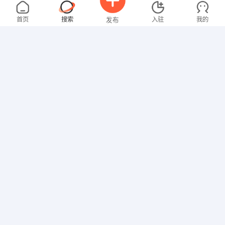
刘女士
3000-4000元
08-07
不限区域
全职
大专
首页
搜索
入驻
我的
发布
教师
温女士
4000-5000元
08-07
不限区域
全职
大专
招聘信息
求职简历
文员
欧女士
面议
08-07
不限区域
全职
大专
其他职位
范先生
面议
08-07
不限区域
全职
研究生