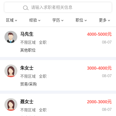
在校学生工作经验
本科
行政后勤
建筑装潢
确定
区域
经验
学历
职位
更多
三年以上工作经验
硕士
销售岗位
教师
马先生
4000-5000元
四年以上工作经验
博士
文员
护士
08-07
不限区域
全职
五年以上工作经验
财务会计
传单派发
其他职位
十年以上工作经验
超市零售
促销导购
朱女士
3000-4000元
网络IT
保健按摩
08-07
不限区域
全职
贸易/采购
快递员
前台接待
收银员
技术员/工程师
聂女士
2000-3000元
08-07
水电/机修
部门经理
不限区域
全职