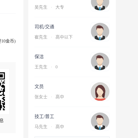
吴先生
·
大专
司机/交通
崔先生
·
高中以下
10金币)
保洁
王先生
·
0
文员
张女士
·
高中
技工/普工
息
马先生
·
高中