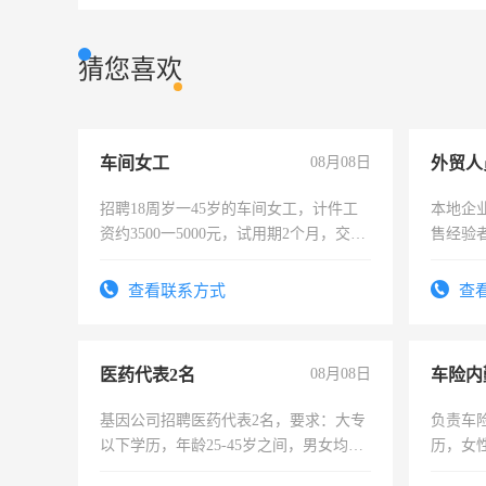
猜您喜欢
车间女工
08月08日
外贸人
招聘18周岁一45岁的车间女工，计件工
本地企
资约3500一5000元，试用期2个月，交五
售经验
险，有年薪假，年底福利
查看联系方式
查
医药代表2名
08月08日
车险内
基因公司招聘医药代表2名，要求：大专
负责车
以下学历，年龄25-45岁之间，男女均
历，女性
可，需要具有营销经验，从事过医药代
操作，