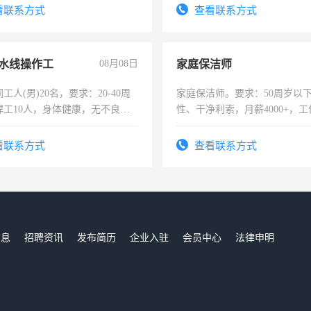
-3个月，转正后交纳五险，
4500。
看联系方式
查看联系方式
水线操作工
08月08日
家庭保洁师
工人(男)20名，要求：20-40周
家庭保洁师。要求：50周岁以
焊工10人，身体健康，无不良嗜
性、干净利索，月薪4000+，
：4500-7000元，标准八人间住
时间灵活，不需坐班，适合宝
费发放劳保用品，两班倒，每月
太太等。
看联系方式
查看联系方式
时发放工资，工作时间10小时
信息
招聘资讯
发布简历
企业入驻
会员中心
法律申明
们