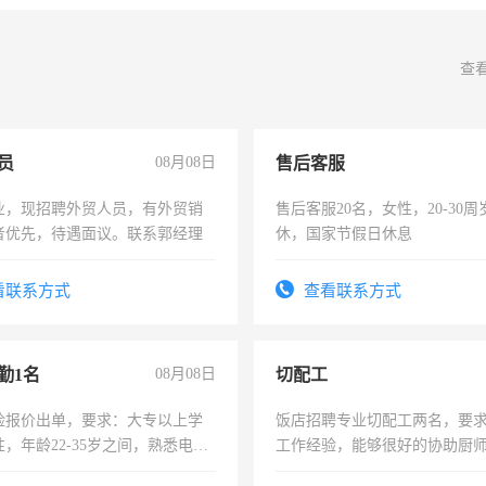
查
员
08月08日
售后客服
业，现招聘外贸人员，有外贸销
售后客服20名，女性，20-30
者优先，待遇面议。联系郭经理
休，国家节假日休息
看联系方式
查看联系方式
勤1名
08月08日
切配工
险报价出单，要求：大专以上学
饭店招聘专业切配工两名，要
，年龄22-35岁之间，熟悉电脑
工作经验，能够很好的协助厨
工作态度认真，具有团队精神，
作。包吃住，每月有公休，工资35