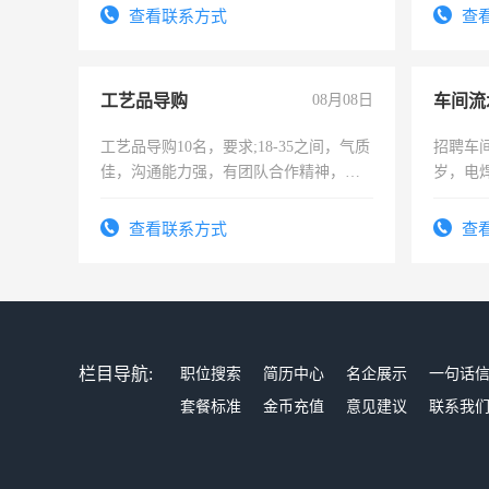
表或者有医学资质的优先，底薪+绩效，
试用期1
查看联系方式
查
交五险。
工艺品导购
08月08日
车间流
工艺品导购10名，要求;18-35之间，气质
招聘车间
佳，沟通能力强，有团队合作精神，有
岁，电
上进心，有工作经验者优先！
好。薪资
宿，免
查看联系方式
查
25号准
栏目导航:
职位搜索
简历中心
名企展示
一句话
套餐标准
金币充值
意见建议
联系我