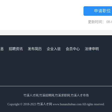
创辉煌！
申请职位
更新时间： 08-
信息
招聘资讯
发布简历
企业入驻
会员中心
法律申明
们
竹溪人才网,竹溪招聘网,竹溪求职网,竹溪人才市场
Copyright © 2018-2023 竹溪人才网 www.hunanzhubao.com All rights reserved.