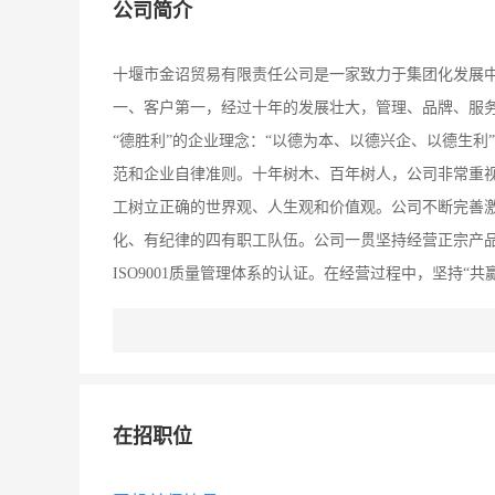
公司简介
十堰市金诏贸易有限责任公司是一家致力于集团化发展
一、客户第一，经过十年的发展壮大，管理、品牌、服
“德胜利”的企业理念：“以德为本、以德兴企、以德生
范和企业自律准则。十年树木、百年树人，公司非常重视
工树立正确的世界观、人生观和价值观。公司不断完善
化、有纪律的四有职工队伍。公司一贯坚持经营正宗产
ISO9001质量管理体系的认证。在经营过程中，坚持
质量第一，极大的维护了厂家和用户合法利益，在全国各
现代企业的基石，也是公司的核心竞争力，公司这几年
公司与同行的根本区别。品牌是现代企业的象征，是公
经营十几年的“金诏“品牌已成为客户和供应商的口碑。
在招职位
潮、无锡威孚、无锡欧亚、成都华西、石家庄金刚、仙
理商、特约经销商。办一流企业、创一流品牌、树一流