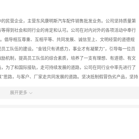
中的民营企业，主营东风康明斯汽车配件销售批发业务。公司坚持质量第
务等得到社会和同行业的肯定和认可。公司在对内对外的各项活动中奉行
利”。倡导相互尊重、互相平等、共同发展、诚信至上、文明经营的道德规
员工队伍的建设。“金钱只有诱惑力，事业才有凝聚力”，引导每一位员
激励机制，提高员工队伍的综合素质，培养了一支有理想、有道德、有文
品，为了和国际接轨，走可持续发展的道路，公司在同行业中率先进行了
“共赢”思路，与客户、厂家走共同发展的道路。坚决抵制假冒伪劣产品，坚持
地的客户和同行中树立起了“管理规范，货源正宗”的鲜明旗帜。管理是
展开更多
取得的成绩无一不是狠抓管理、常抓不懈，一年一个台阶取得的，这也是
司信誉、形象、企业文化、员工素质、竞争能力、管理水平的具体体现，
公司销售网络、渠道健全，业务遍及全国三十多个省（区）。现为万向钱
桃天轮、陕西燎原以及东风专业厂等二十几家知名企业在十堰地区的总代
形象是金诏人不懈的追求。金诏人将在二十一世纪承担起历史赋予的责任