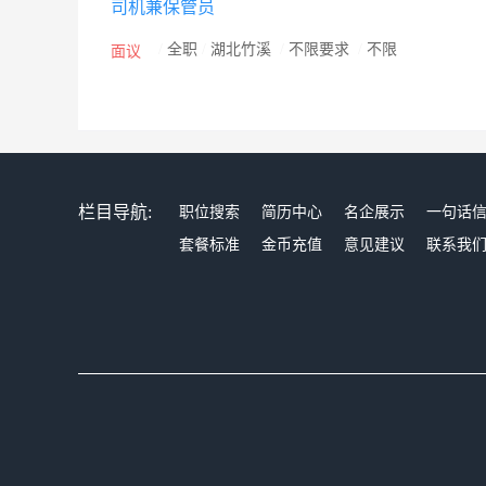
司机兼保管员
和使命，在十堰乃至全国经济舞台上取得更大成绩，再
/
全职
/
湖北竹溪
/
不限要求
/
不限
面议
栏目导航:
职位搜索
简历中心
名企展示
一句话
套餐标准
金币充值
意见建议
联系我