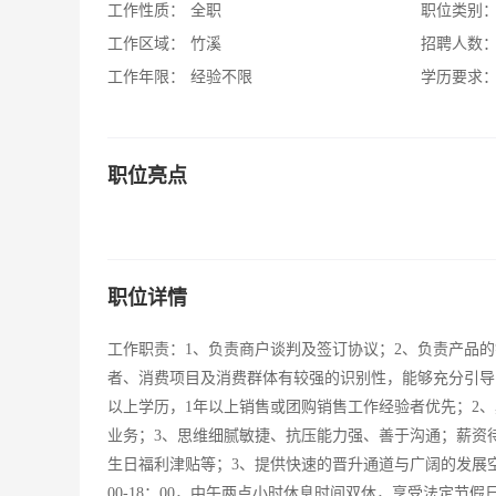
工作性质：
全职
职位类别
工作区域：
竹溪
招聘人数
工作年限：
经验不限
学历要求
职位亮点
职位详情
工作职责：1、负责商户谈判及签订协议；2、负责产品
者、消费项目及消费群体有较强的识别性，能够充分引导
以上学历，1年以上销售或团购销售工作经验者优先；2
业务；3、思维细腻敏捷、抗压能力强、善于沟通；薪资待
生日福利津贴等；3、提供快速的晋升通道与广阔的发展
00-18：00，中午两点小时休息时间双休，享受法定节假