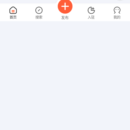
销售助理
面议
首页
搜索
入驻
我的
发布
08-07
性别不限
经验不限
武汉市天一文化体育用品有限责任公司
申请
武汉硚口区利济南路65号2楼
销售代表
面议
招聘信息
求职简历
08-07
性别不限
经验不限
国珍专营十堰市中心店
申请
湖北省十堰市十堰市六堰金色领地11楼
人事专员
面议
08-07
性别不限
经验不限
湖北圣弘康医疗科技有限公司
申请
静安路6号创意产业园12B