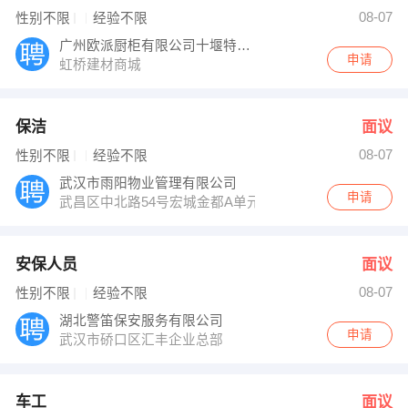
田女士 发布 [车工 ] 招聘信息
08-07
性别不限
经验不限
柯小姐 发布 [地板业务员 ] 招聘信息
【十堰金诏贸易有限公司 】 强势入驻
广州欧派厨柜有限公司十堰特许经营部
申请
虹桥建材商城
保洁
面议
08-07
性别不限
经验不限
武汉市雨阳物业管理有限公司
申请
武昌区中北路54号宏城金都A单元18层5号房
安保人员
面议
08-07
性别不限
经验不限
湖北警笛保安服务有限公司
申请
武汉市硚口区汇丰企业总部
车工
面议