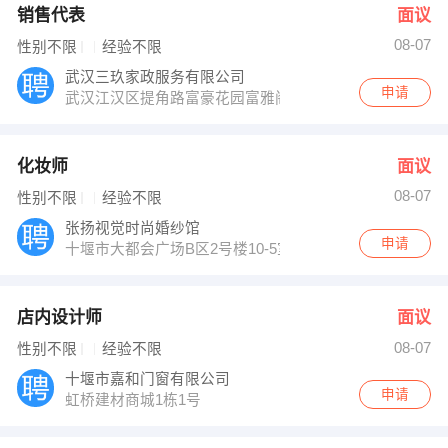
销售代表
面议
08-07
性别不限
经验不限
武汉三玖家政服务有限公司
申请
武汉江汉区提角路富豪花园富雅阁负一楼
化妆师
面议
08-07
性别不限
经验不限
张扬视觉时尚婚纱馆
申请
十堰市大都会广场B区2号楼10-5室（五堰丰融超市对面
店内设计师
面议
08-07
性别不限
经验不限
十堰市嘉和门窗有限公司
申请
虹桥建材商城1栋1号